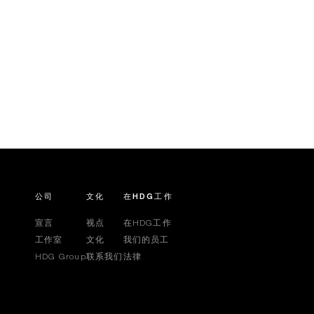
BERTINGA
我们设计了最好的标签，呈现真正的托斯卡纳葡萄
酒。
发现更多
公司
文化
在HDG工作
宣言
视点
在HDG工作
工作室
文化
我们的员工
HDG Group
联系我们
法律