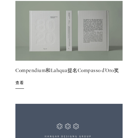
Compendium和Lahqua提名Compasso d’Oro奖
查看